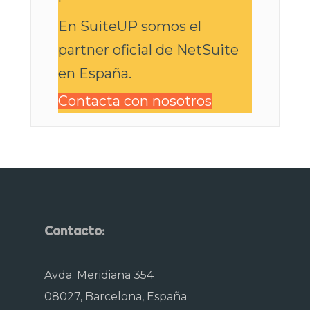
En SuiteUP somos el
partner oficial de NetSuite
en España.
Contacta con nosotros
SuiteUP. NetSuite services
Contacto:
Avda. Meridiana 354
08027, Barcelona, España