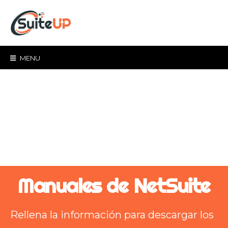
MENU
Manuales de NetSuite
Rellena la información para descargar los