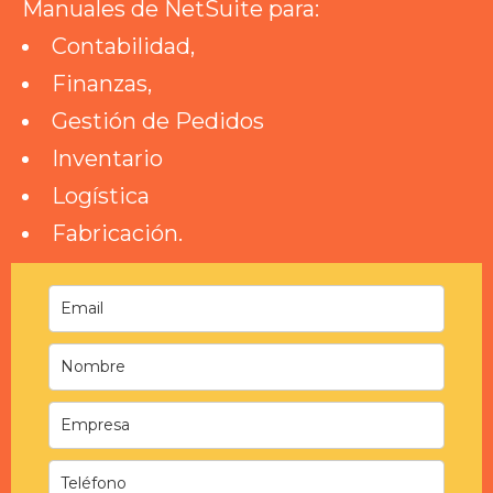
Manuales de NetSuite para:
Contabilidad,
Finanzas,
Gestión de Pedidos
Inventario
Logística
Fabricación.